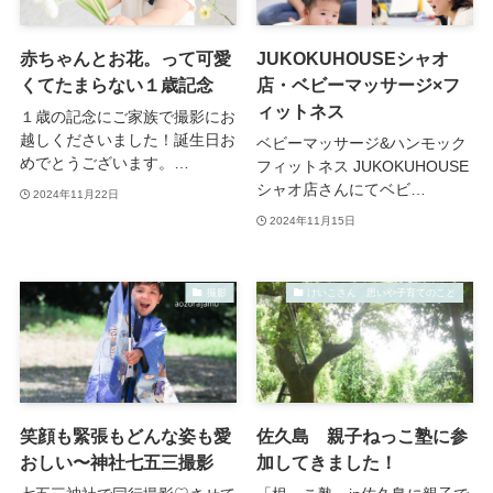
赤ちゃんとお花。って可愛
JUKOKUHOUSEシャオ
くてたまらない１歳記念
店・ベビーマッサージ×フ
ィットネス
１歳の記念にご家族で撮影にお
越しくださいました！誕生日お
ベビーマッサージ&ハンモック
めでとうございます。…
フィットネス JUKOKUHOUSE
シャオ店さんにてベビ…
2024年11月22日
2024年11月15日
撮影
けいこさん 思いや子育てのこと
笑顔も緊張もどんな姿も愛
佐久島 親子ねっこ塾に参
おしい〜神社七五三撮影
加してきました！