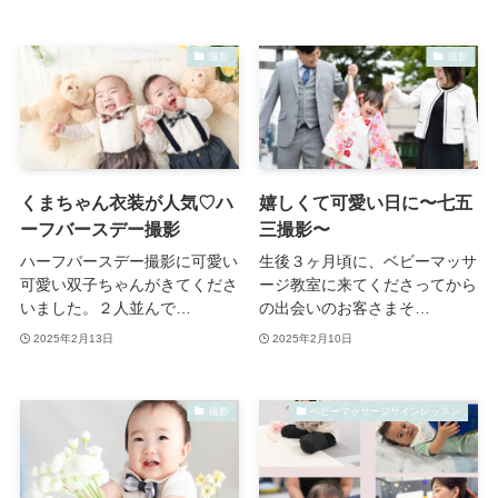
撮影
撮影
くまちゃん衣装が人気♡ハ
嬉しくて可愛い日に〜七五
ーフバースデー撮影
三撮影〜
ハーフバースデー撮影に可愛い
生後３ヶ月頃に、ベビーマッサ
可愛い双子ちゃんがきてくださ
ージ教室に来てくださってから
いました。２人並んで…
の出会いのお客さまそ…
2025年2月13日
2025年2月10日
撮影
ベビーマッサージサインレッスン