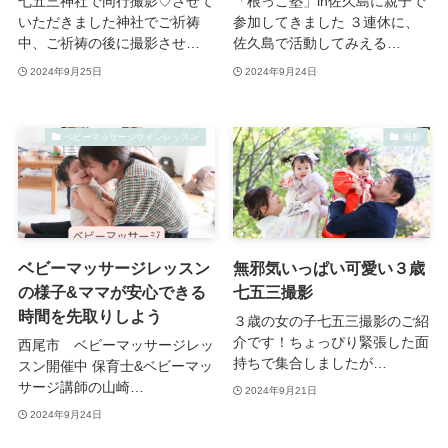
七五三神社で同行撮影♡させて
「根っこ塾」in佐久島に親子で
いただきました神社でご祈祷
参加してきました ３連休に、
中、ご祈祷の後に撮影させ…
佐久島で活動してみえる…
2024年9月25日
2024年9月24日
ベビーマッサージサインレッスン
撮影
ベビーマッサージレッスン
無邪気いっぱい可愛い３歳
の様子&ママが安心できる
七五三撮影
時間を先取りしよう
３歳の女の子七五三撮影のご紹
介です！ちょっぴり緊張した面
西尾市 ベビーマッサージレッ
持ちで集合しましたが…
スン開催中 保育士&ベビーマッ
サージ講師の山崎…
2024年9月21日
2024年9月24日