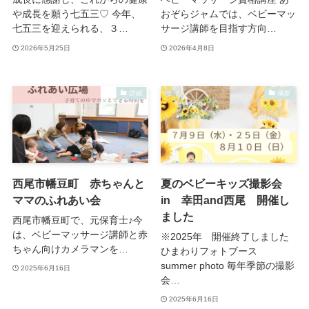
や成長を願う七五三♡ 今年、
おぞらジャムでは、ベビーマッ
七五三を迎えられる、３…
サージ講師を目指す方向…
2026年5月25日
2026年4月8日
詳細
撮影
西尾市幡豆町 赤ちゃんと
夏のベビーキッズ撮影会
ママのふれあい会
in 幸田and西尾 開催し
ました
西尾市幡豆町で、元保育士♪今
は、ベビーマッサージ講師と赤
※2025年 開催終了しました
ちゃん向けカメラマンを…
ひまわりフォトブース
summer photo 毎年季節の撮影
2025年6月16日
会…
2025年6月16日