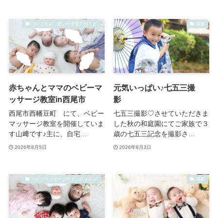
けいこさん 思いや子育てのこと
撮影
赤ちゃんとママのベビーマ
元気いっぱい♪七五三撮
ッサージ教室in西尾市
影
西尾市西幡豆町 にて、ベビー
七五三撮影♡させていただきま
マッサージ教室を開催していま
した秋の和庭園にてご家族で３
す山﨑です♪主に、自宅…
歳の七五三記念を撮影さ…
2026年8月5日
2026年8月3日
ベビーマッサージサインレッスン
撮影