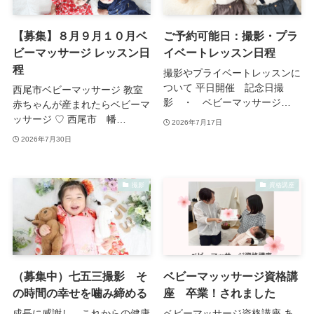
【募集】８月９月１０月ベ
ご予約可能日：撮影・プラ
ビーマッサージ レッスン日
イベートレッスン日程
程
撮影やプライベートレッスンに
ついて 平日開催 記念日撮
西尾市ベビーマッサージ 教室
影 ・ ベビーマッサージ…
赤ちゃんが産まれたらベビーマ
ッサージ ♡ 西尾市 幡…
2026年7月17日
2026年7月30日
撮影
資格講座
（募集中）七五三撮影 そ
ベビーマッッサージ資格講
の時間の幸せを噛み締める
座 卒業！されました
成長に感謝し、これからの健康
ベビーマッサージ資格講座 あ